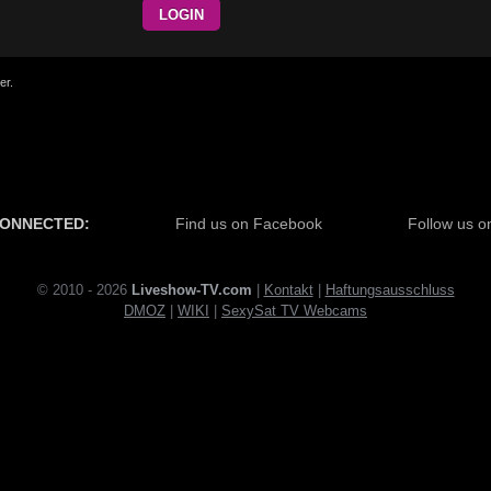
er.
CONNECTED:
Find us on Facebook
Follow us on
© 2010 - 2026
Liveshow-TV.com
|
Kontakt
|
Haftungsausschluss
DMOZ
|
WI
KI
|
SexySat TV Webcams