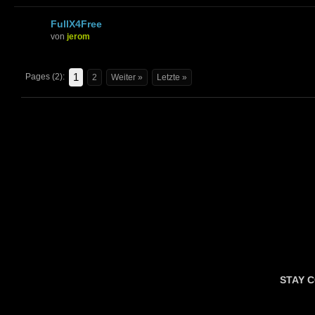
FullX4Free
von
jerom
1
Pages (2):
2
Weiter »
Letzte »
STAY 