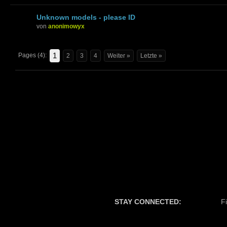
Unknown models - please ID
von
anonimowyx
1
Pages (4):
2
3
4
Weiter »
Letzte »
STAY CONNECTED:
F