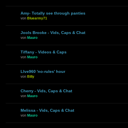
Amy- Totally see through panties
von
Bluearmy71
Jools Brooke - Vids, Caps & Chat
von
Mauro
Tiffany - Videos & Caps
von
Mauro
LIve960 'no-rules' hour
von
Billy
Cherry - Vids, Caps & Chat
von
Mauro
Melissa - Vids, Caps & Chat
von
Mauro