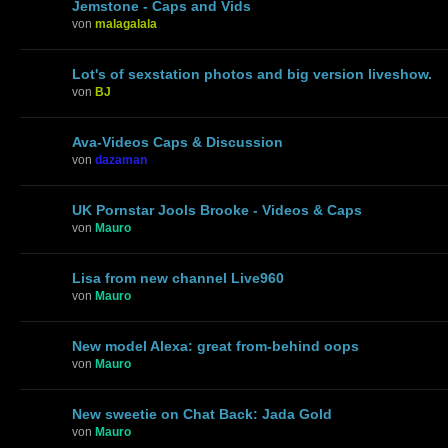
Jemstone - Caps and Vids
von
malagalala
Lot's of sexstation photos and big version liveshow.
von
BJ
Ava-Videos Caps & Discussion
von
dazaman
UK Pornstar Jools Brooke - Videos & Caps
von
Mauro
Lisa from new channel Live960
von
Mauro
New model Alexa: great from-behind oops
von
Mauro
New sweetie on Chat Back: Jada Gold
von
Mauro