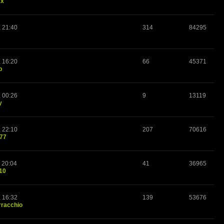
xx
, 21:40
314
84295
, 16:20
66
45371
p
, 00:26
9
13119
y
, 22:10
207
70616
o77
 20:04
41
36965
10
, 16:32
139
53676
rracchio