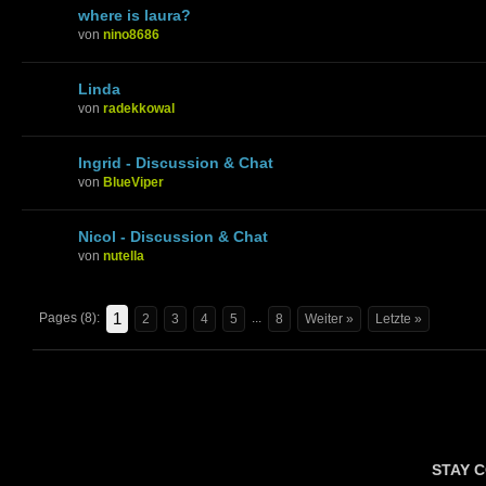
where is laura?
von
nino8686
Linda
von
radekkowal
Ingrid - Discussion & Chat
von
BlueViper
Nicol - Discussion & Chat
von
nutella
1
Pages (8):
...
2
3
4
5
8
Weiter »
Letzte »
STAY 