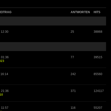
BEITRAG
ANTWORTEN
HITS
 12:30
25
38868
, 01:36
77
39515
023
 16:14
242
85560
, 21:36
371
124117
10
 11:57
116
55207