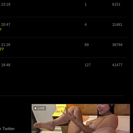
, 23:18
1
6151
, 20:47
4
11481
p
, 21:26
69
38794
o77
, 18:48
127
41477
LIVE
 Twitter