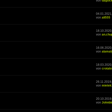
von
dagox
04.01.2021
von
ali555
18.10.2020
von
an.chu
16.06.2020
von
alamal
18.03.2020
von
crotal
26.11.2019,
von
mietek
20.10.2019
von
Johnbi