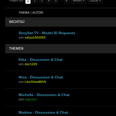
1
Pages (8):
...
2
3
4
5
8
Weiter »
Letzte »
THEMA / AUTOR
WICHTIG!
SexySat TV - Model ID Requests
von
satya1002005
THEMEN
Kika - Discussion & Chat
von
mic1205
Nina - Discussion & Chat
von
LiveShowMAN
Michelle - Discussion & Chat
von
eigentor
Martina - Discussion & Chat