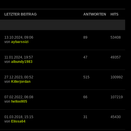
LETZTER BEITRAG
ANTWORTEN
HITS
13.10.2024, 09:06
89
53408
von
aybarssizi
11.01.2024, 19:57
47
49357
von
albundy1983
27.12.2023, 00:52
515
100992
von
Killerjordan
07.02.2022, 06:08
66
107219
von
helloo905
01.03.2018, 15:15
31
45430
von
Elissa64