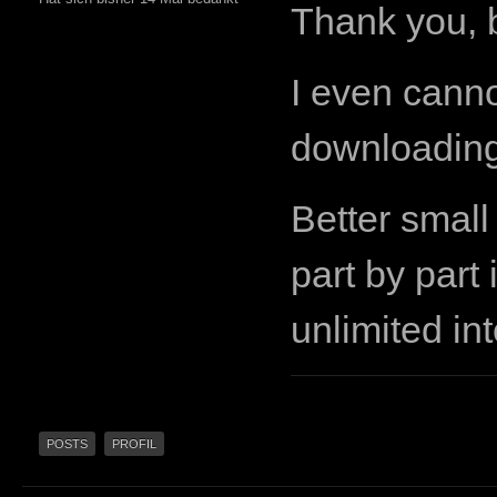
Thank you, b
I even canno
downloading 
Better smal
part by part
unlimited in
POSTS
PROFIL