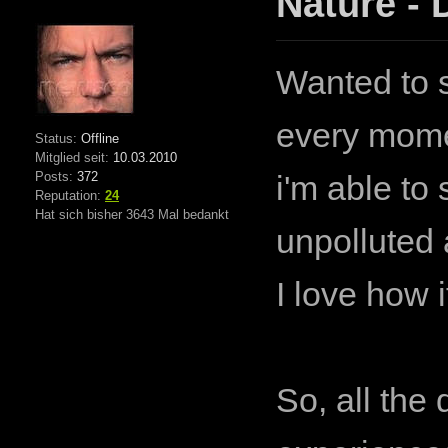
Nature - 
Wanted to s
every momen
Status:
Offline
Mitglied seit:
10.03.2010
Posts:
372
i'm able to
Reputation:
24
Hat sich bisher 3643 Mal bedankt
unpolluted 
I love how 
So, all the