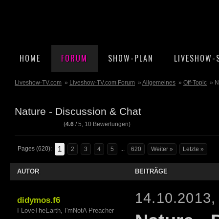
HOME
FORUM
SHOW-PLAN
LIVESHOW-
Liveshow-TV.com
»
Liveshow-TV.com Forum
»
Allgemeines
»
Off-Topic
» N
Nature - Discussion & Chat
(
4.6
/
5
,
10
Bewertungen)
1
Pages (620):
...
2
3
4
5
620
Weiter »
Letzte »
AUTOR
BEITRÄGE
14.10.2013,
didymos.f6
I LoveTheEarth, I'mNotA Preacher