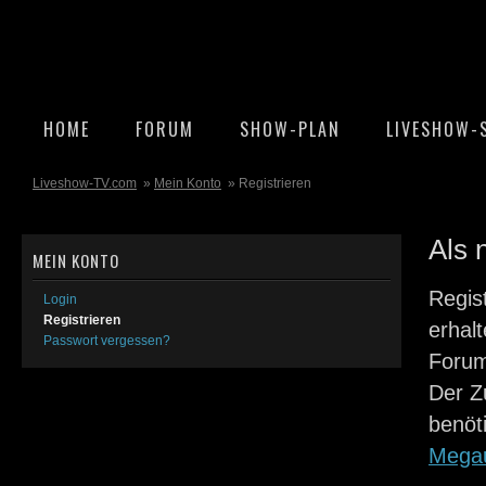
HOME
FORUM
SHOW-PLAN
LIVESHOW-
Liveshow-TV.com
»
Mein Konto
» Registrieren
Als 
MEIN KONTO
Regis
Login
Registrieren
erhalt
Passwort vergessen?
Forum
Der Zu
benöt
Mega