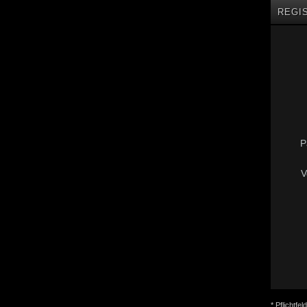
REGI
P
V
* Pflichtfeld