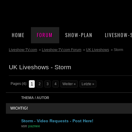
HOME
FORUM
SHOW-PLAN
LIVESHOW-
Liveshow-TV.com
»
Liveshow-TV.com Forum
»
UK Liveshows
» Storm
UK Liveshows - Storm
1
Pages (4):
2
3
4
Weiter »
Letzte »
THEMA / AUTOR
WICHTIG!
Storm - Video Requests - Post Here!
von
yaznee