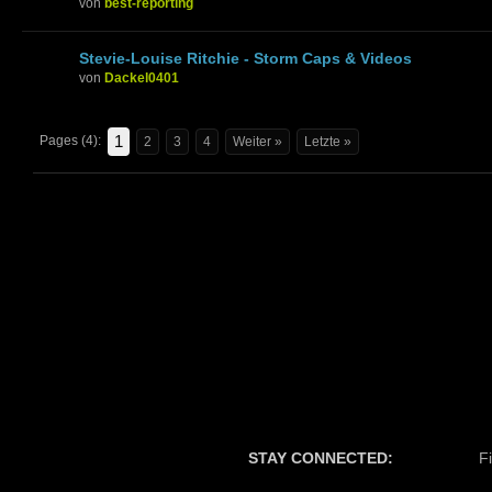
von
best-reporting
Stevie-Louise Ritchie - Storm Caps & Videos
von
Dackel0401
1
Pages (4):
2
3
4
Weiter »
Letzte »
STAY CONNECTED:
F