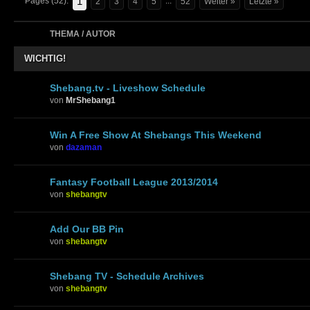
1
Pages (52):
...
2
3
4
5
52
Weiter »
Letzte »
THEMA / AUTOR
WICHTIG!
Shebang.tv - Liveshow Schedule
von
MrShebang1
Win A Free Show At Shebangs This Weekend
von
dazaman
Fantasy Football League 2013/2014
von
shebangtv
Add Our BB Pin
von
shebangtv
Shebang TV - Schedule Archives
von
shebangtv