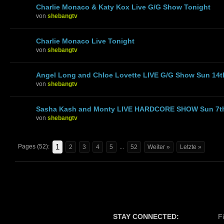
Charlie Monaco & Katy Kox Live G/G Show Tonight
von
shebangtv
Charlie Monaco Live Tonight
von
shebangtv
Angel Long and Chloe Lovette LIVE G/G Show Sun 14t
von
shebangtv
Sasha Kash and Monty LIVE HARDCORE SHOW Sun 7t
von
shebangtv
1
Pages (52):
...
2
3
4
5
52
Weiter »
Letzte »
STAY CONNECTED:
F