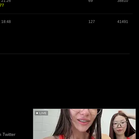
, 21:26
69
38810
o77
, 18:48
127
41491
LIVE
 Twitter