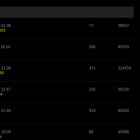
, 01:36
77
39527
023
 16:14
242
85570
, 21:36
371
124154
10
 11:57
116
55226
xx
, 21:40
314
84316
, 16:20
66
45395
p