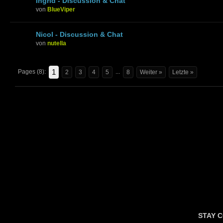
Ingrid - Discussion & Chat
von
BlueViper
Nicol - Discussion & Chat
von
nutella
1
Pages (8):
...
2
3
4
5
8
Weiter »
Letzte »
STAY 