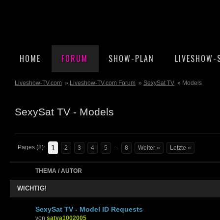
HOME
FORUM
SHOW-PLAN
LIVESHOW-
Liveshow-TV.com
»
Liveshow-TV.com Forum
»
SexySat TV
» Models
SexySat TV - Models
1
Pages (8):
...
2
3
4
5
8
Weiter »
Letzte »
THEMA / AUTOR
WICHTIG!
SexySat TV - Model ID Requests
von
satya1002005