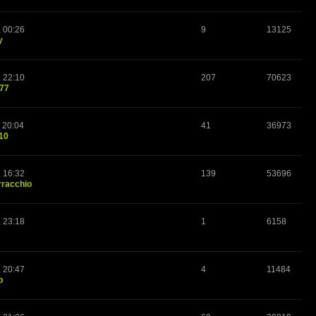
, 00:26
9
13125
y
, 22:10
207
70623
o77
 20:04
41
36973
10
, 16:32
139
53696
rracchio
, 23:18
1
6158
, 20:47
4
11484
p