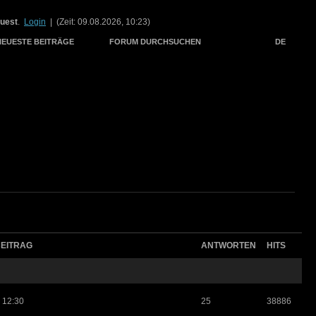
uest
.
Login
| (Zeit: 09.08.2026, 10:23)
NEUESTE BEITRÄGE
FORUM DURCHSUCHEN
DE
BEITRAG
ANTWORTEN
HITS
 12:30
25
38886