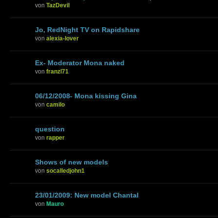
von
TazDevil
Jo, RedNight TV on Rapidshare
von
alexia-lover
Ex- Moderator Mona naked
von
franzl71
06/12/2008- Mona kissing Gina
von
camilo
question
von
rapper
Shows of new models
von
socalledjohn1
23/01/2009: New model Chantal
von
Mauro