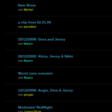
New Show
von
Michel
a clip from 02.01.09
von
paradise
25/12/2008: Gina and Jenny
von
Mauro
26/12/2008: Alicia, Jenny & Nikki
von
Mauro
Worst case scenario
von
Mauro
13/12/2008: Angie, Gina & Jenny
von
pesgio
Moderator RedNight
von
JamesTKirk