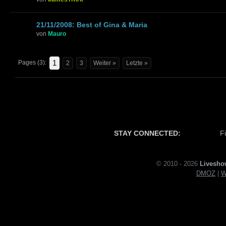
21/11/2008: Best of Gina & Maria
von
Mauro
1
Pages (3):
2
3
Weiter »
Letzte »
STAY CONNECTED:
F
© 2010 - 2026
Livesho
DMOZ
|
W