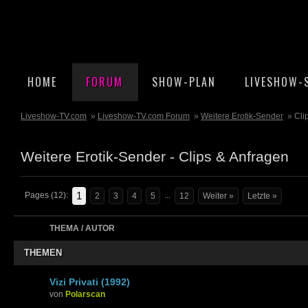
HOME
FORUM
SHOW-PLAN
LIVESHOW-
Liveshow-TV.com
»
Liveshow-TV.com Forum
»
Weitere Erotik-Sender
» Cli
Weitere Erotik-Sender - Clips & Anfragen
1
Pages (12):
...
2
3
4
5
12
Weiter »
Letzte »
THEMA / AUTOR
THEMEN
Vizi Privati (1992)
von
Polarscan