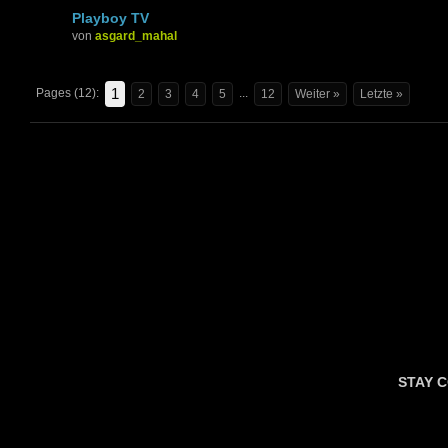
Playboy TV
von
asgard_mahal
1
Pages (12):
...
2
3
4
5
12
Weiter »
Letzte »
STAY 