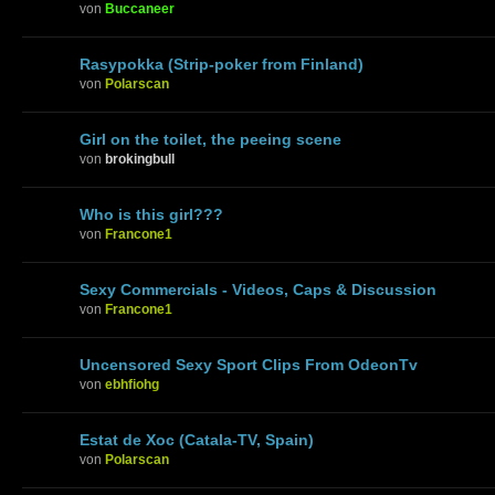
von
Buccaneer
Rasypokka (Strip-poker from Finland)
von
Polarscan
Girl on the toilet, the peeing scene
von
brokingbull
Who is this girl???
von
Francone1
Sexy Commercials - Videos, Caps & Discussion
von
Francone1
Uncensored Sexy Sport Clips From OdeonTv
von
ebhfiohg
Estat de Xoc (Catala-TV, Spain)
von
Polarscan