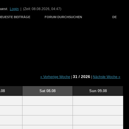
uest
.
Login
| (Zeit: 08.08.2026, 04:47)
NEUESTE BEITRÄGE
FORUM DURCHSUCHEN
DE
31 / 2026
« Vorherige Woche
|
|
Nächste Woche »
.08
Sat 08.08
Sun 09.08