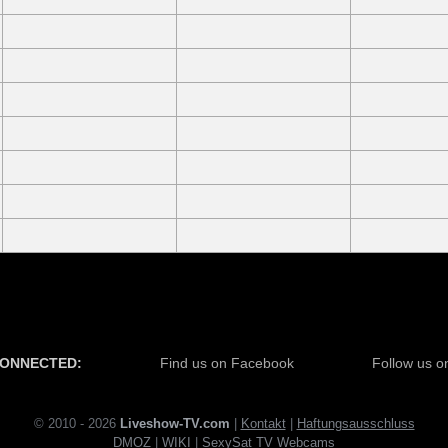
CONNECTED:
Find us on Facebook
Follow us on
© 2010 - 2026
Liveshow-TV.com
|
Kontakt
|
Haftungsausschluss
DMOZ
|
WI
KI
|
SexySat TV Webcams